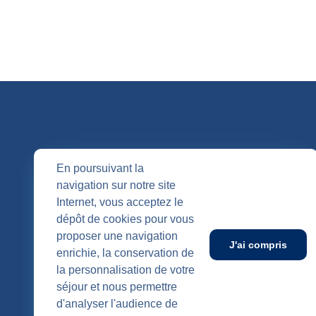
QUI SOMM
En poursuivant la
navigation sur notre site
Nos entités
Internet, vous acceptez le
Nos agenc
Publication
dépôt de cookies pour vous
SUIVEZ-NOUS
proposer une navigation
J'ai compris
enrichie, la conservation de
la personnalisation de votre
séjour et nous permettre
d'analyser l'audience de