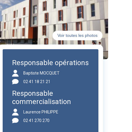
Voir toutes les photos
Responsable opérations
Baptiste MOCQUET
02 41 18 21 21
Responsable
commercialisation
Laurence PHILIPPE
02 41 270 270