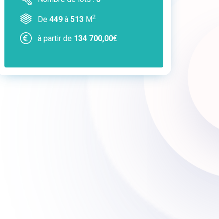
2
De
449
à
513
M
à partir de
134 700,00
€