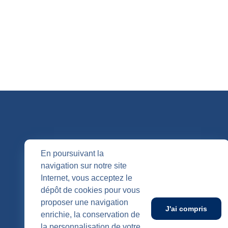
QUI SOMM
En poursuivant la
navigation sur notre site
Nos entités
Internet, vous acceptez le
Nos agenc
Publication
dépôt de cookies pour vous
SUIVEZ-NOUS
proposer une navigation
J'ai compris
enrichie, la conservation de
la personnalisation de votre