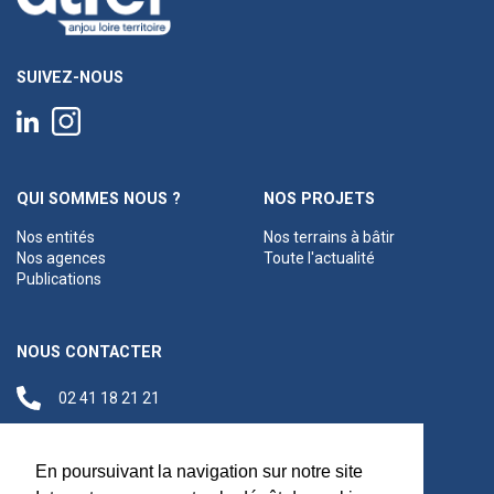
SUIVEZ-NOUS
QUI SOMMES NOUS ?
NOS PROJETS
Nos entités
Nos terrains à bâtir
Nos agences
Toute l'actualité
Publications
NOUS CONTACTER
02 41 18 21 21
contact@anjouloireterritoire.fr
Siège social
En poursuivant la navigation sur notre site
48 C Boulevard du