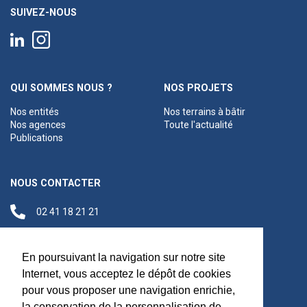
SUIVEZ-NOUS
QUI SOMMES NOUS ?
NOS PROJETS
Nos entités
Nos terrains à bâtir
Nos agences
Toute l'actualité
Publications
NOUS CONTACTER
02 41 18 21 21
contact@anjouloireterritoire.fr
Siège social
En poursuivant la navigation sur notre site
48 C Boulevard du
Internet, vous acceptez le dépôt de cookies
Maréchal Foch,
pour vous proposer une navigation enrichie,
49100 Angers
la conservation de la personnalisation de