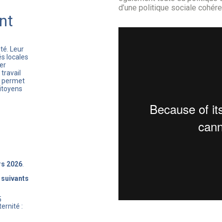
d’une politique sociale cohére
nt
té. Leur
és locales
er
travail
et permet
itoyens
rs 2026
.
 suivants
5
ernité :