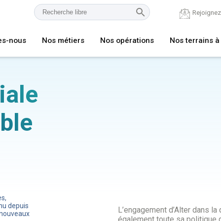
Rejoigne
es-nous
Nos métiers
Nos opérations
Nos terrains à
iale
ble
es,
nu depuis
L’engagement d’Alter dans la 
 nouveaux
également toute sa politique