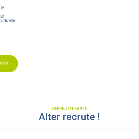
 le
eur
viduelle
anée
OFFRES D’EMPLOI
Alter recrute !