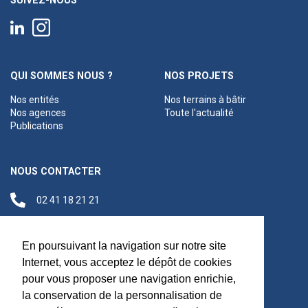
SUIVEZ-NOUS
QUI SOMMES NOUS ?
NOS PROJETS
Nos entités
Nos terrains à bâtir
Nos agences
Toute l'actualité
Publications
NOUS CONTACTER
02 41 18 21 21
contact@anjouloireterritoire.fr
Siège social
En poursuivant la navigation sur notre site
48 C Boulevard du
Internet, vous acceptez le dépôt de cookies
Maréchal Foch,
pour vous proposer une navigation enrichie,
49100 Angers
la conservation de la personnalisation de