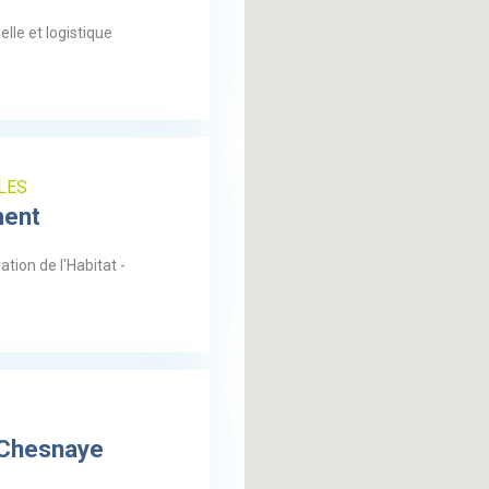
elle et logistique
LES
ment
ion de l'Habitat -
 Chesnaye