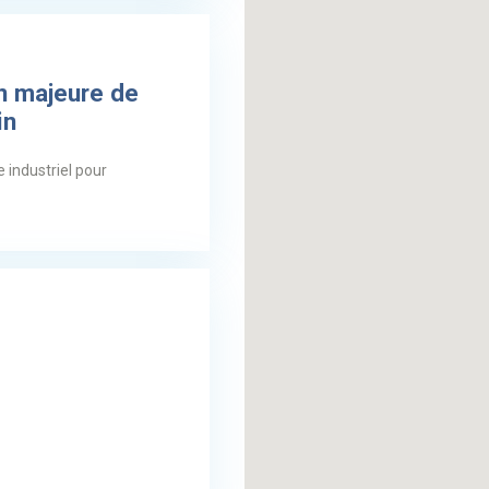
n majeure de
in
 industriel pour
n