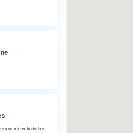
ine
es
 à valoriser la rivière