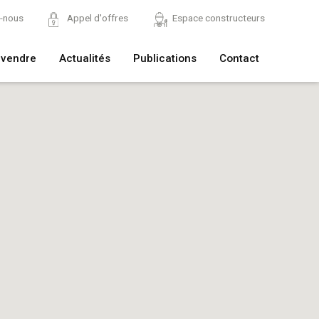
z-nous
Appel d'offres
Espace constructeurs
 vendre
Actualités
Publications
Contact