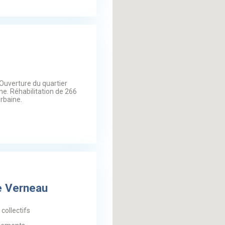
Ouverture du quartier
rne. Réhabilitation de 266
rbaine.
e Verneau
collectifs