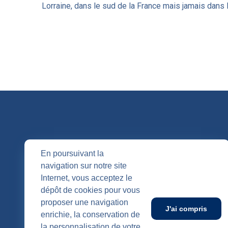
Lorraine, dans le sud de la France mais jamais dans 
QUI SOMM
En poursuivant la
navigation sur notre site
Nos entités
Internet, vous acceptez le
Nos agenc
Publication
dépôt de cookies pour vous
SUIVEZ-NOUS
proposer une navigation
J'ai compris
enrichie, la conservation de
la personnalisation de votre