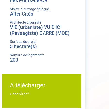
Les Ponts-de-Cé
Maître d'ouvrage délégué
Alter Cités
Architecte urbaniste
VIE (urbaniste) VU D'ICI
(Paysagiste) CARRE (MOE)
Surface du projet
5 hectare(s)
Nombre de logements
200
A télécharger
> doc.68.pdf