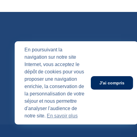
QUI SOMM
En poursuivant la
navigation sur notre site
Nos entités
Internet, vous acceptez le
Nos agenc
Publication
dépôt de cookies pour vous
SUIVEZ-NOUS
proposer une navigation
J'ai compris
enrichie, la conservation de
la personnalisation de votre
séjour et nous permettre
d'analyser l'audience de
notre site.
En savoir plus