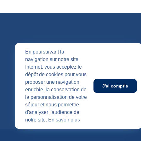
QUI SOMM
En poursuivant la
navigation sur notre site
Nos entités
Internet, vous acceptez le
Nos agenc
Publication
dépôt de cookies pour vous
SUIVEZ-NOUS
proposer une navigation
J'ai compris
enrichie, la conservation de
la personnalisation de votre
séjour et nous permettre
d'analyser l'audience de
notre site.
En savoir plus