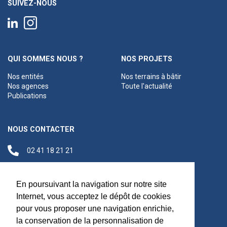
SUIVEZ-NOUS
QUI SOMMES NOUS ?
NOS PROJETS
Nos entités
Nos terrains à bâtir
Nos agences
Toute l'actualité
Publications
NOUS CONTACTER
02 41 18 21 21
contact@anjouloireterritoire.fr
Siège social
En poursuivant la navigation sur notre site
48 C Boulevard du
Internet, vous acceptez le dépôt de cookies
Maréchal Foch,
pour vous proposer une navigation enrichie,
49100 Angers
la conservation de la personnalisation de