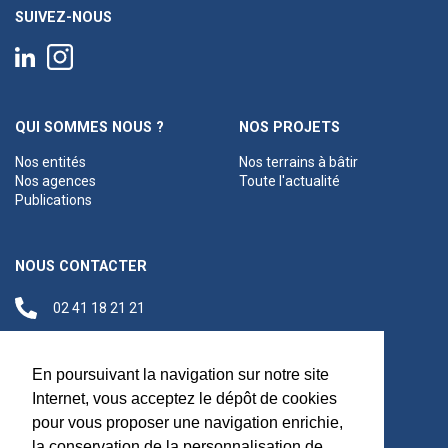
SUIVEZ-NOUS
QUI SOMMES NOUS ?
NOS PROJETS
Nos entités
Nos terrains à bâtir
Nos agences
Toute l'actualité
Publications
NOUS CONTACTER
02 41 18 21 21
contact@anjouloireterritoire.fr
Siège social
En poursuivant la navigation sur notre site
48 C Boulevard du
Internet, vous acceptez le dépôt de cookies
Maréchal Foch,
pour vous proposer une navigation enrichie,
49100 Angers
la conservation de la personnalisation de