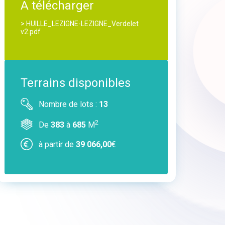
A télécharger
> HUILLE_LEZIGNE-LEZIGNE_Verdelet
v2.pdf
Terrains disponibles
Nombre de lots :
13
2
De
383
à
685
M
à partir de
39 066,00
€