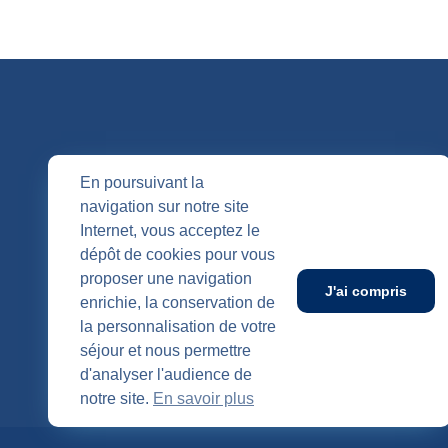
QUI SOMM
En poursuivant la
navigation sur notre site
Nos entités
Internet, vous acceptez le
Nos agenc
Publication
dépôt de cookies pour vous
SUIVEZ-NOUS
proposer une navigation
J'ai compris
enrichie, la conservation de
la personnalisation de votre
séjour et nous permettre
d'analyser l'audience de
notre site.
En savoir plus