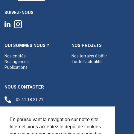
SUIVEZ-NOUS
QUI SOMMES NOUS ?
NOS PROJETS
Nos entités
Nos terrains à bâtir
Nos agences
Toute l'actualité
Publications
NOUS CONTACTER
02 41 18 21 21
contact@anjouloireterritoire.fr
Siège social
En poursuivant la navigation sur notre site
48 C Boulevard du
Internet, vous acceptez le dépôt de cookies
Maréchal Foch,
pour vous proposer une navigation enrichie,