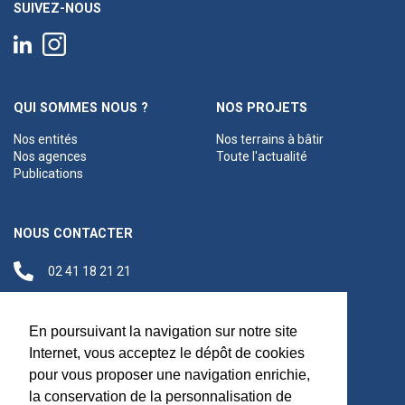
SUIVEZ-NOUS
QUI SOMMES NOUS ?
NOS PROJETS
Nos entités
Nos terrains à bâtir
Nos agences
Toute l'actualité
Publications
NOUS CONTACTER
02 41 18 21 21
contact@anjouloireterritoire.fr
Siège social
En poursuivant la navigation sur notre site
48 C Boulevard du
Internet, vous acceptez le dépôt de cookies
Maréchal Foch,
pour vous proposer une navigation enrichie,
49100 Angers
la conservation de la personnalisation de