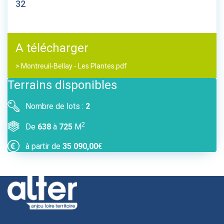
32
A télécharger
> Montreuil-Bellay - Les Plantes.pdf
Terrains disponibles
Nombre de lots :
2
2
De
638
à
725
M
à partir de
35 090,00
€