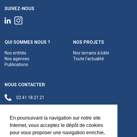
SUIVEZ-NOUS
QUI SOMMES NOUS ?
NOS PROJETS
Nos entités
Nos terrains à bâtir
Nos agences
Toute l'actualité
Publications
NOUS CONTACTER
02 41 18 21 21
contact@anjouloireterritoire.fr
Siège social
En poursuivant la navigation sur notre site
48 C Boulevard du
Internet, vous acceptez le dépôt de cookies
Maréchal Foch,
pour vous proposer une navigation enrichie,
49100 Angers