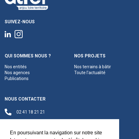
SUIVEZ-NOUS
QUI SOMMES NOUS ?
NOS PROJETS
Nos entités
Nos terrains à bâtir
Nos agences
Toute l'actualité
Publications
NOUS CONTACTER
02 41 18 21 21
contact@anjouloireterritoire.fr
Siège social
En poursuivant la navigation sur notre site
48 C Boulevard du