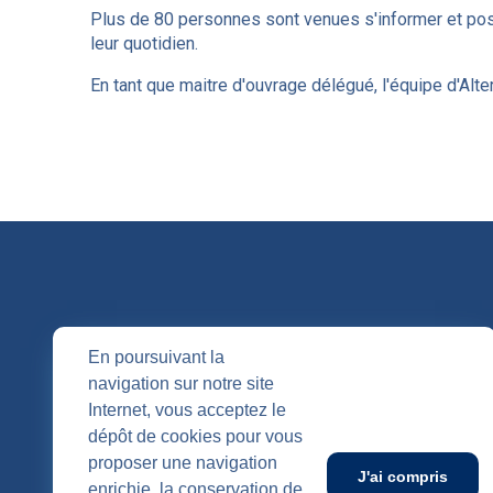
Plus de 80 personnes sont venues s'informer et po
leur quotidien.
En tant que maitre d'ouvrage délégué, l'équipe d'Alter 
QUI SOMM
En poursuivant la
navigation sur notre site
Nos entités
Internet, vous acceptez le
Nos agenc
Publication
dépôt de cookies pour vous
SUIVEZ-NOUS
proposer une navigation
J'ai compris
enrichie, la conservation de