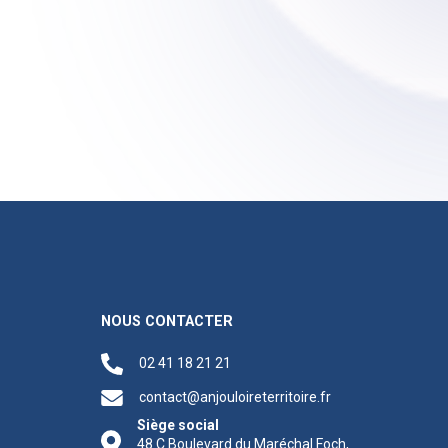
NOUS CONTACTER
02 41 18 21 21
contact@anjouloireterritoire.fr
Siège social
48 C Boulevard du Maréchal Foch,