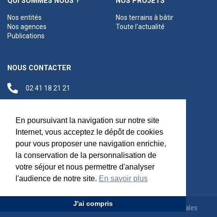
QUI SOMMES NOUS ?
NOS PROJETS
Nos entités
Nos terrains à bâtir
Nos agences
Toute l'actualité
Publications
NOUS CONTACTER
02 41 18 21 21
contact@anjouloireterritoire.fr
Siège social
En poursuivant la navigation sur notre site
48 C Boulevard du
Internet, vous acceptez le dépôt de cookies
Maréchal Foch,
pour vous proposer une navigation enrichie,
49100 Angers
la conservation de la personnalisation de
votre séjour et nous permettre d'analyser
l'audience de notre site.
En savoir plus
J'ai compris
Appels d'offres
Rejoignez-nous
Mentions légales