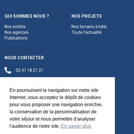
QUI SOMMES NOUS ?
NOS PROJETS
Nos entités
Nos terrains à bâtir
Nos agences
Toute l'actualité
Publications
NOUS CONTACTER
02 41 18 21 21
contact@anjouloireterritoire.fr
Siège social
En poursuivant la navigation sur notre site
48 C Boulevard du
Internet, vous acceptez le dépôt de cookies
Maréchal Foch,
pour vous proposer une navigation enrichie,
49100 Angers
la conservation de la personnalisation de
votre séjour et nous permettre d'analyser
l'audience de notre site.
En savoir plus