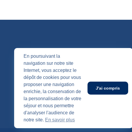
QUI SOMM
En poursuivant la
navigation sur notre site
Nos entités
Internet, vous acceptez le
Nos agenc
Publication
dépôt de cookies pour vous
SUIVEZ-NOUS
proposer une navigation
J'ai compris
enrichie, la conservation de
la personnalisation de votre
séjour et nous permettre
d'analyser l'audience de
notre site.
En savoir plus