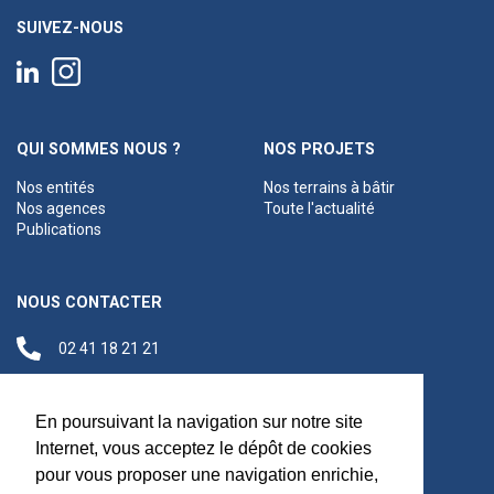
SUIVEZ-NOUS
QUI SOMMES NOUS ?
NOS PROJETS
Nos entités
Nos terrains à bâtir
Nos agences
Toute l'actualité
Publications
NOUS CONTACTER
02 41 18 21 21
contact@anjouloireterritoire.fr
Siège social
En poursuivant la navigation sur notre site
48 C Boulevard du
Internet, vous acceptez le dépôt de cookies
Maréchal Foch,
pour vous proposer une navigation enrichie,
49100 Angers