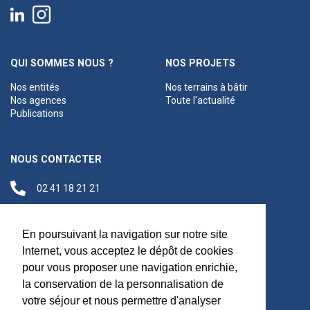
QUI SOMMES NOUS ?
NOS PROJETS
Nos entités
Nos terrains à bâtir
Nos agences
Toute l'actualité
Publications
NOUS CONTACTER
02 41 18 21 21
contact@anjouloireterritoire.fr
Siège social
En poursuivant la navigation sur notre site
48 C Boulevard du
Internet, vous acceptez le dépôt de cookies
Maréchal Foch,
pour vous proposer une navigation enrichie,
49100 Angers
la conservation de la personnalisation de
votre séjour et nous permettre d'analyser