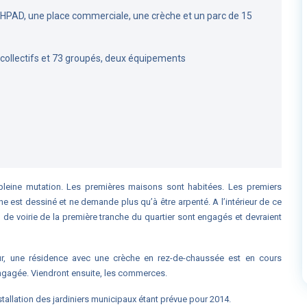
EHPAD, une place commerciale, une crèche et un parc de 15
 collectifs et 73 groupés, deux équipements
leine mutation. Les premières maisons sont habitées. Les premiers
e est dessiné et ne demande plus qu’à être arpenté. A l’intérieur de ce
on de voirie de la première tranche du quartier sont engagés et devraient
utour, une résidence avec une crèche en rez-de-chaussée est en cours
engagée. Viendront ensuite, les commerces.
stallation des jardiniers municipaux étant prévue pour 2014.