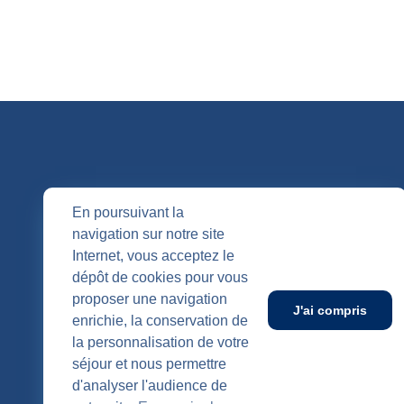
QUI SOMM
En poursuivant la
navigation sur notre site
Nos entités
Internet, vous acceptez le
Nos agenc
Publication
dépôt de cookies pour vous
SUIVEZ-NOUS
proposer une navigation
J'ai compris
enrichie, la conservation de
la personnalisation de votre
séjour et nous permettre
d'analyser l'audience de