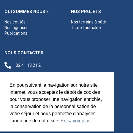
QUI SOMMES NOUS ?
NOS PROJETS
Nos entités
Nos terrains à bâtir
Nos agences
Toute l'actualité
Publications
NOUS CONTACTER
02 41 18 21 21
contact@anjouloireterritoire.fr
Siège social
En poursuivant la navigation sur notre site
48 C Boulevard du
Internet, vous acceptez le dépôt de cookies
Maréchal Foch,
pour vous proposer une navigation enrichie,
49100 Angers
la conservation de la personnalisation de
votre séjour et nous permettre d'analyser
l'audience de notre site.
En savoir plus