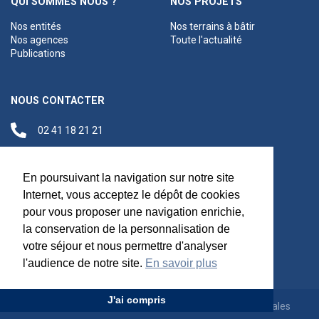
QUI SOMMES NOUS ?
NOS PROJETS
Nos entités
Nos terrains à bâtir
Nos agences
Toute l'actualité
Publications
NOUS CONTACTER
02 41 18 21 21
contact@anjouloireterritoire.fr
Siège social
En poursuivant la navigation sur notre site
48 C Boulevard du
Internet, vous acceptez le dépôt de cookies
Maréchal Foch,
pour vous proposer une navigation enrichie,
49100 Angers
la conservation de la personnalisation de
votre séjour et nous permettre d'analyser
l'audience de notre site.
En savoir plus
J'ai compris
Appels d'offres
Rejoignez-nous
Mentions légales