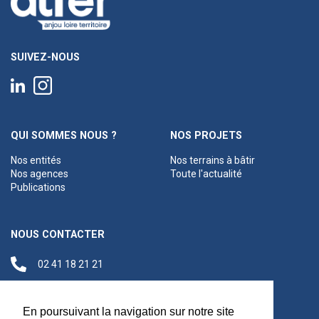
SUIVEZ-NOUS
QUI SOMMES NOUS ?
NOS PROJETS
Nos entités
Nos terrains à bâtir
Nos agences
Toute l'actualité
Publications
NOUS CONTACTER
02 41 18 21 21
contact@anjouloireterritoire.fr
Siège social
En poursuivant la navigation sur notre site