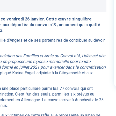
ce vendredi 26 janvier. Cette œuvre singulière
ux déportés du convoi n°8 ; un convoi qui a quitté
z.
lle d’Angers et de ses partenaires de contribuer au devoir
sociation des Familles et Amis du Convoi n°8, l’idée est née
u de proposer une réponse mémorielle pour rendre
formé en juillet 2021 pour avancer dans la concrétisation
xpliqué Karine Engel, adjointe à la Citoyenneté et aux
e une place particulière parmi les 77 convois qui ont
nation. C’est l’un des seuls, parmi les six prévus au
rectement en Allemagne. Le convoi arrive à Auschwitz le 23
enus.
ux victimes de cette rafle. Elle représente un ruban de