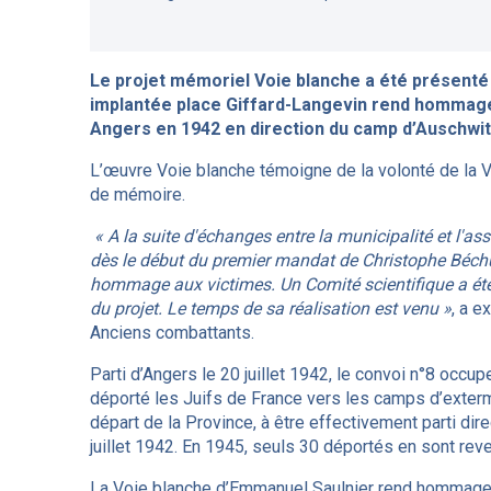
Le projet mémoriel Voie blanche a été présenté 
implantée place Giffard-Langevin rend hommage a
Angers en 1942 en direction du camp d’Auschwit
L’œuvre Voie blanche témoigne de la volonté de la Vi
de mémoire.
« A la suite d'échanges entre la municipalité et l'as
dès le début du premier mandat de Christophe Béch
hommage aux victimes. Un Comité scientifique a été 
du projet. Le temps de sa réalisation est venu »
, a e
Anciens combattants.
Parti d’Angers le 20 juillet 1942, le convoi n°8 occup
déporté les Juifs de France vers les camps d’extermi
départ de la Province, à être effectivement parti di
juillet 1942. En 1945, seuls 30 déportés en sont rev
La Voie blanche d’Emmanuel Saulnier rend hommage a