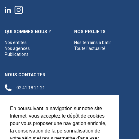
QUI SOMMES NOUS ?
NOS PROJETS
Nos entités
Nos terrains à bâtir
Nos agences
Toute l'actualité
Publications
NOUS CONTACTER
02 41 18 21 21
contact@anjouloireterritoire.fr
Siège social
En poursuivant la navigation sur notre site
48 C Boulevard du
Internet, vous acceptez le dépôt de cookies
Maréchal Foch,
pour vous proposer une navigation enrichie,
49100 Angers
la conservation de la personnalisation de
votre séjour et nous permettre d'analyser