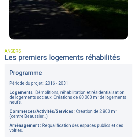
ANGERS
Les premiers logements réhabilités
Programme
Période du projet : 2016 - 2031
Logements
: Démolitions, réhabilitation et résidentialisation
de logements sociaux. Créations de 60 000 m² de logements
neufs.
Commerces/Activités/Services
: Création de 2 800 m²
(centre Beaussier...)
Aménagement :
Requalification des espaces publics et des
voiries.