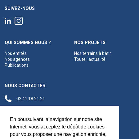
SUIVEZ-NOUS
QUI SOMMES NOUS ?
NOS PROJETS
Nos entités
Nos terrains à bâtir
Nos agences
Toute l'actualité
Publications
NOUS CONTACTER
02 41 18 21 21
contact@anjouloireterritoire.fr
Siège social
En poursuivant la navigation sur notre site
48 C Boulevard du
Internet, vous acceptez le dépôt de cookies
Maréchal Foch,
pour vous proposer une navigation enrichie,
49100 Angers