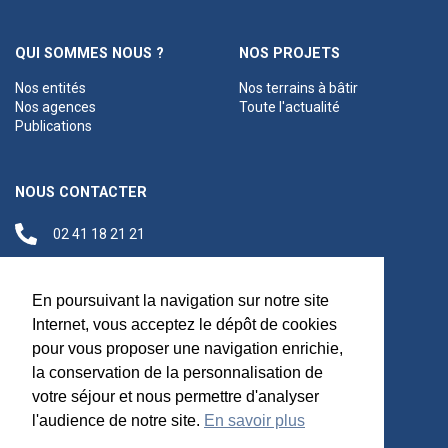
QUI SOMMES NOUS ?
NOS PROJETS
Nos entités
Nos terrains à bâtir
Nos agences
Toute l'actualité
Publications
NOUS CONTACTER
02 41 18 21 21
contact@anjouloireterritoire.fr
Siège social
En poursuivant la navigation sur notre site
48 C Boulevard du
Internet, vous acceptez le dépôt de cookies
Maréchal Foch,
pour vous proposer une navigation enrichie,
49100 Angers
la conservation de la personnalisation de
votre séjour et nous permettre d'analyser
l'audience de notre site.
En savoir plus