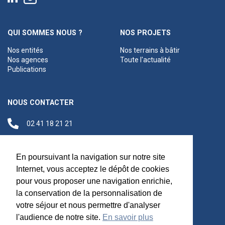
QUI SOMMES NOUS ?
NOS PROJETS
Nos entités
Nos terrains à bâtir
Nos agences
Toute l'actualité
Publications
NOUS CONTACTER
02 41 18 21 21
contact@anjouloireterritoire.fr
Siège social
En poursuivant la navigation sur notre site
48 C Boulevard du
Internet, vous acceptez le dépôt de cookies
Maréchal Foch,
pour vous proposer une navigation enrichie,
49100 Angers
la conservation de la personnalisation de
votre séjour et nous permettre d'analyser
l'audience de notre site.
En savoir plus