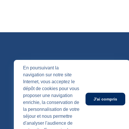
QUI SOMM
En poursuivant la
navigation sur notre site
Nos entités
Internet, vous acceptez le
Nos agenc
Publication
dépôt de cookies pour vous
SUIVEZ-NOUS
proposer une navigation
J'ai compris
enrichie, la conservation de
la personnalisation de votre
séjour et nous permettre
d'analyser l'audience de