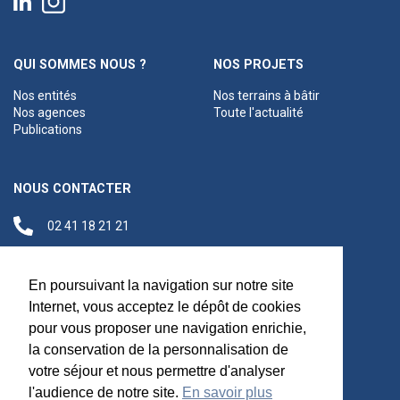
QUI SOMMES NOUS ?
NOS PROJETS
Nos entités
Nos terrains à bâtir
Nos agences
Toute l'actualité
Publications
NOUS CONTACTER
02 41 18 21 21
contact@anjouloireterritoire.fr
Siège social
En poursuivant la navigation sur notre site
48 C Boulevard du
Internet, vous acceptez le dépôt de cookies
Maréchal Foch,
pour vous proposer une navigation enrichie,
49100 Angers
la conservation de la personnalisation de
votre séjour et nous permettre d'analyser
l'audience de notre site.
En savoir plus