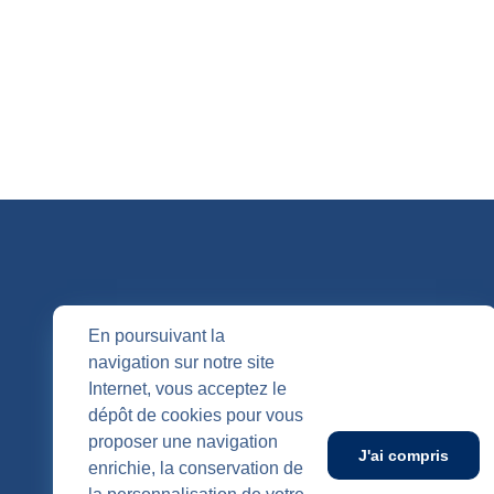
QUI SOMM
En poursuivant la
navigation sur notre site
Nos entités
Internet, vous acceptez le
Nos agenc
Publication
dépôt de cookies pour vous
SUIVEZ-NOUS
proposer une navigation
J'ai compris
enrichie, la conservation de