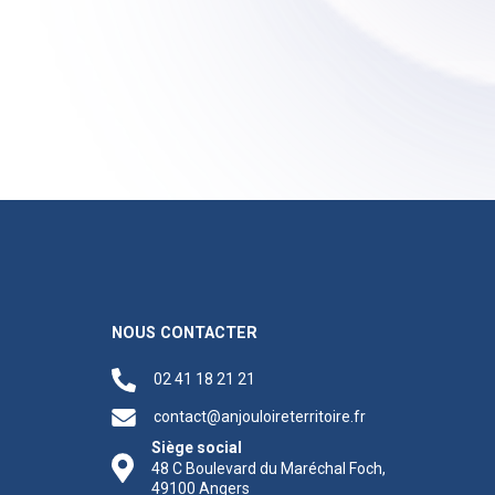
NOUS CONTACTER
02 41 18 21 21
contact@anjouloireterritoire.fr
Siège social
48 C Boulevard du Maréchal Foch,
49100 Angers