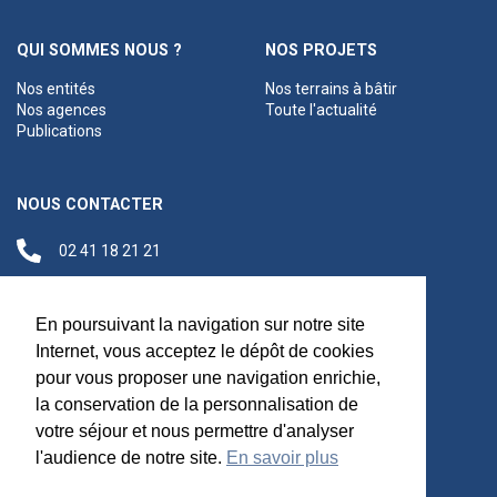
QUI SOMMES NOUS ?
NOS PROJETS
Nos entités
Nos terrains à bâtir
Nos agences
Toute l'actualité
Publications
NOUS CONTACTER
02 41 18 21 21
contact@anjouloireterritoire.fr
Siège social
En poursuivant la navigation sur notre site
48 C Boulevard du
Internet, vous acceptez le dépôt de cookies
Maréchal Foch,
pour vous proposer une navigation enrichie,
49100 Angers
la conservation de la personnalisation de
votre séjour et nous permettre d'analyser
l'audience de notre site.
En savoir plus