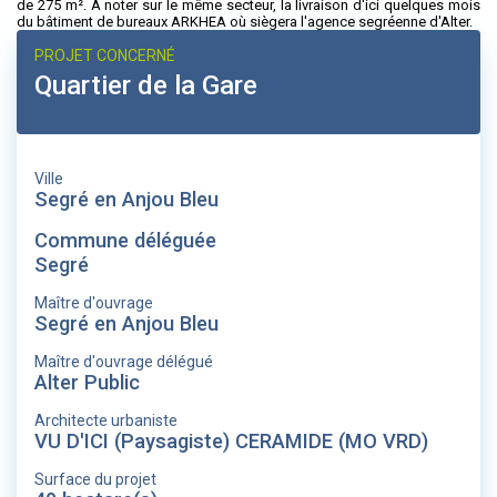
de 275 m². A noter sur le même secteur, la livraison d'ici quelques mois
du bâtiment de bureaux ARKHEA où siègera l'agence segréenne d'Alter.
PROJET CONCERNÉ
Quartier de la Gare
Ville
Segré en Anjou Bleu
Commune déléguée
Segré
Maître d'ouvrage
Segré en Anjou Bleu
Maître d'ouvrage délégué
Alter Public
Architecte urbaniste
VU D'ICI (Paysagiste) CERAMIDE (MO VRD)
Surface du projet