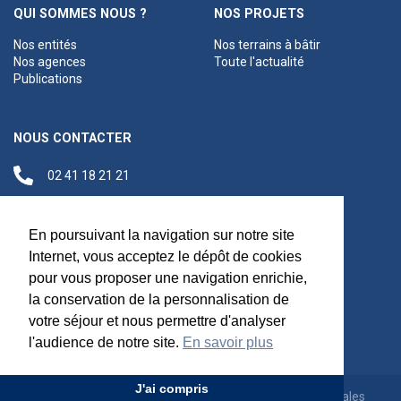
QUI SOMMES NOUS ?
NOS PROJETS
Nos entités
Nos terrains à bâtir
Nos agences
Toute l'actualité
Publications
NOUS CONTACTER
02 41 18 21 21
contact@anjouloireterritoire.fr
Siège social
En poursuivant la navigation sur notre site
48 C Boulevard du
Internet, vous acceptez le dépôt de cookies
Maréchal Foch,
pour vous proposer une navigation enrichie,
49100 Angers
la conservation de la personnalisation de
votre séjour et nous permettre d'analyser
l'audience de notre site.
En savoir plus
J'ai compris
Appels d'offres
Rejoignez-nous
Mentions légales