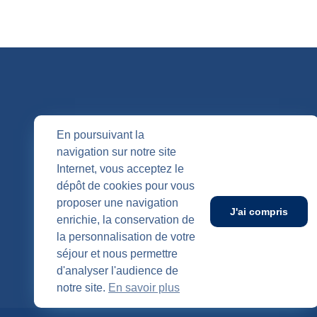
QUI SOMM
En poursuivant la
navigation sur notre site
Nos entités
Internet, vous acceptez le
Nos agenc
Publication
dépôt de cookies pour vous
SUIVEZ-NOUS
proposer une navigation
J'ai compris
enrichie, la conservation de
la personnalisation de votre
séjour et nous permettre
d'analyser l'audience de
notre site.
En savoir plus