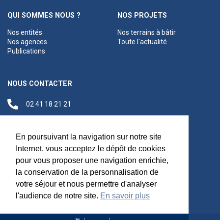
QUI SOMMES NOUS ?
NOS PROJETS
Nos entités
Nos terrains à bâtir
Nos agences
Toute l'actualité
Publications
NOUS CONTACTER
02 41 18 21 21
contact@anjouloireterritoire.fr
Siège social
En poursuivant la navigation sur notre site
48 C Boulevard du
Internet, vous acceptez le dépôt de cookies
Maréchal Foch,
pour vous proposer une navigation enrichie,
49100 Angers
la conservation de la personnalisation de
votre séjour et nous permettre d'analyser
l'audience de notre site.
En savoir plus