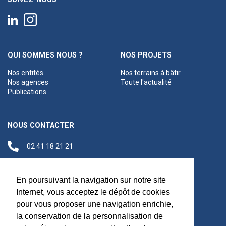
QUI SOMMES NOUS ?
NOS PROJETS
Nos entités
Nos terrains à bâtir
Nos agences
Toute l'actualité
Publications
NOUS CONTACTER
02 41 18 21 21
contact@anjouloireterritoire.fr
Siège social
En poursuivant la navigation sur notre site
48 C Boulevard du
Internet, vous acceptez le dépôt de cookies
Maréchal Foch,
pour vous proposer une navigation enrichie,
49100 Angers
la conservation de la personnalisation de