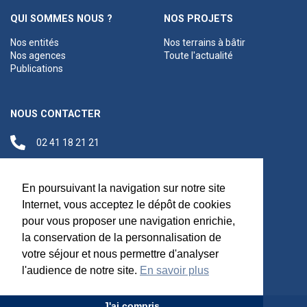
QUI SOMMES NOUS ?
NOS PROJETS
Nos entités
Nos terrains à bâtir
Nos agences
Toute l'actualité
Publications
NOUS CONTACTER
02 41 18 21 21
contact@anjouloireterritoire.fr
Siège social
En poursuivant la navigation sur notre site
48 C Boulevard du
Internet, vous acceptez le dépôt de cookies
Maréchal Foch,
pour vous proposer une navigation enrichie,
49100 Angers
la conservation de la personnalisation de
votre séjour et nous permettre d'analyser
l'audience de notre site.
En savoir plus
J'ai compris