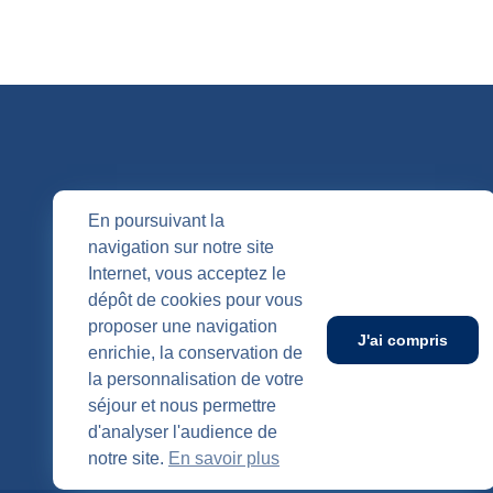
QUI SOMM
En poursuivant la
navigation sur notre site
Nos entités
Internet, vous acceptez le
Nos agenc
Publication
dépôt de cookies pour vous
SUIVEZ-NOUS
proposer une navigation
J'ai compris
enrichie, la conservation de
la personnalisation de votre
séjour et nous permettre
d'analyser l'audience de
notre site.
En savoir plus