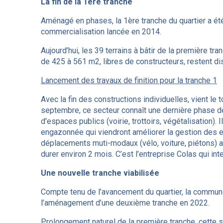
La fin de la 1ère tranche
Aménagé en phases, la 1ère tranche du quartier a ét
commercialisation lancée en 2014.
Aujourd’hui, les 39 terrains à bâtir de la première tr
de 425 à 561 m2, libres de constructeurs, restent di
Lancement des travaux de finition pour la tranche 1
Avec la fin des constructions individuelles, vient le 
septembre, ce secteur connaît une dernière phase d
d'espaces publics (voirie, trottoirs, végétalisation). 
engazonnée qui viendront améliorer la gestion des ea
déplacements muti-modaux (vélo, voiture, piétons) au 
durer environ 2 mois. C’est l’entreprise Colas qui in
Une nouvelle tranche viabilisée
Compte tenu de l’avancement du quartier, la commune
l’aménagement d’une deuxième tranche en 2022.
Prolongement naturel de la première tranche, cette 