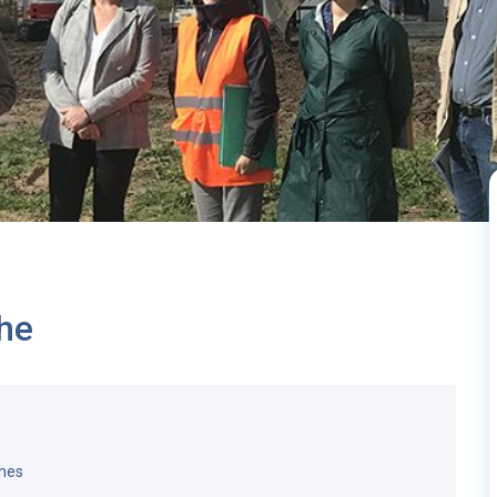
he
ches