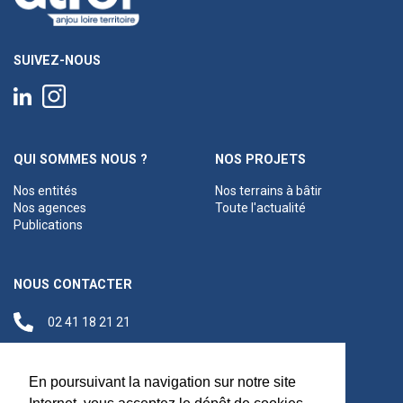
SUIVEZ-NOUS
QUI SOMMES NOUS ?
NOS PROJETS
Nos entités
Nos terrains à bâtir
Nos agences
Toute l'actualité
Publications
NOUS CONTACTER
02 41 18 21 21
contact@anjouloireterritoire.fr
Siège social
En poursuivant la navigation sur notre site
48 C Boulevard du