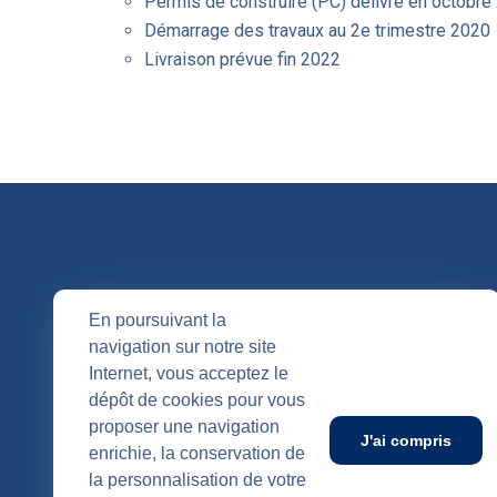
Permis de construire (PC) délivré en octobre
Démarrage des travaux au 2e trimestre 2020
Livraison prévue fin 2022
QUI SOMM
En poursuivant la
navigation sur notre site
Nos entités
Internet, vous acceptez le
Nos agenc
Publication
dépôt de cookies pour vous
SUIVEZ-NOUS
proposer une navigation
J'ai compris
enrichie, la conservation de
la personnalisation de votre