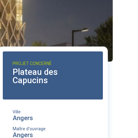
PROJET CONCERNÉ
Plateau des
Capucins
Ville
Angers
Maître d'ouvrage
Angers