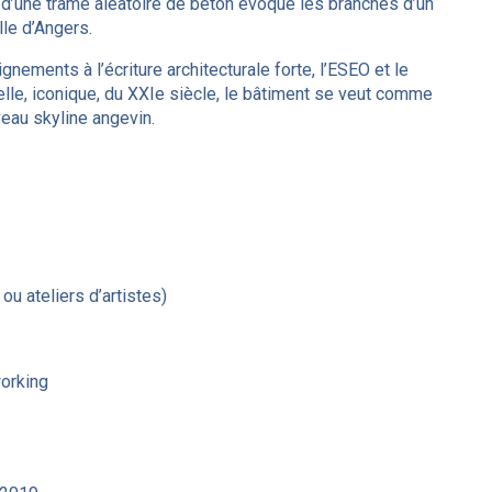
age d’une trame aléatoire de béton évoque les branches d’un
lle d’Angers.
nements à l’écriture architecturale forte, l’ESEO et le
velle, iconique, du XXIe siècle, le bâtiment se veut comme
veau skyline angevin.
u ateliers d’artistes)
working