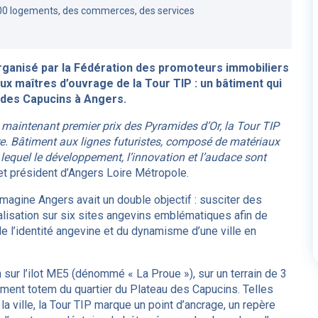
00 logements, des commerces, des services
rganisé par la Fédération des promoteurs immobiliers
aux maîtres d’ouvrage de la Tour TIP : un bâtiment qui
 des Capucins à Angers.
t maintenant premier prix des Pyramides d’Or, la Tour TIP
erre. Bâtiment aux lignes futuristes, composé de matériaux
ns lequel le développement, l’innovation et l’audace sont
et président d’Angers Loire Métropole.
s Imagine Angers avait un double objectif : susciter des
éalisation sur six sites angevins emblématiques afin de
de l’identité angevine et du dynamisme d’une ville en
 sur l’ilot ME5 (dénommé « La Proue »), sur un terrain de 3
âtiment totem du quartier du Plateau des Capucins. Telles
a ville, la Tour TIP marque un point d’ancrage, un repère