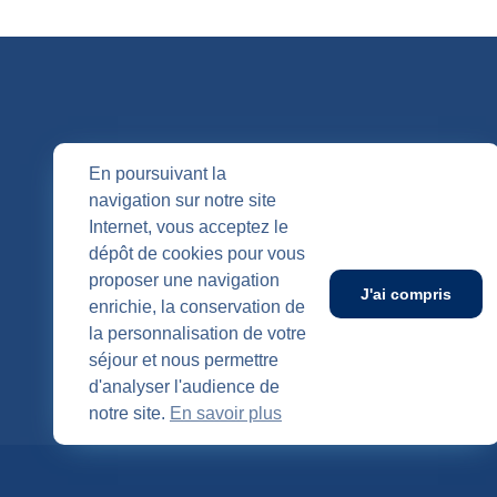
QUI SOMM
En poursuivant la
navigation sur notre site
Nos entités
Internet, vous acceptez le
Nos agenc
Publication
dépôt de cookies pour vous
SUIVEZ-NOUS
proposer une navigation
J'ai compris
enrichie, la conservation de
la personnalisation de votre
séjour et nous permettre
d'analyser l'audience de
notre site.
En savoir plus