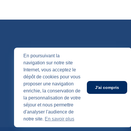
QUI SOMM
En poursuivant la
navigation sur notre site
Nos entités
Internet, vous acceptez le
Nos agenc
Publication
dépôt de cookies pour vous
SUIVEZ-NOUS
proposer une navigation
J'ai compris
enrichie, la conservation de
la personnalisation de votre
séjour et nous permettre
d'analyser l'audience de
notre site.
En savoir plus