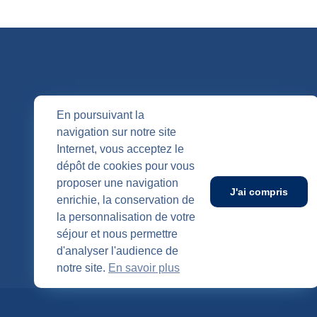
QUI SOMM
En poursuivant la
navigation sur notre site
Nos entités
Internet, vous acceptez le
Nos agenc
Publication
dépôt de cookies pour vous
SUIVEZ-NOUS
proposer une navigation
J'ai compris
enrichie, la conservation de
la personnalisation de votre
séjour et nous permettre
d'analyser l'audience de
notre site.
En savoir plus