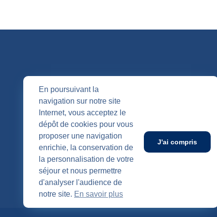
QUI SOMM
En poursuivant la
navigation sur notre site
Nos entités
Internet, vous acceptez le
Nos agenc
Publication
dépôt de cookies pour vous
SUIVEZ-NOUS
proposer une navigation
J'ai compris
enrichie, la conservation de
la personnalisation de votre
séjour et nous permettre
d'analyser l'audience de
notre site.
En savoir plus