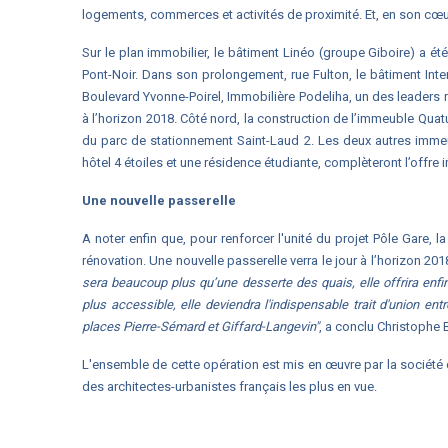
logements, commerces et activités de proximité. Et, en son cœur
Sur le plan immobilier, le bâtiment Linéo (groupe Giboire) a ét
Pont-Noir. Dans son prolongement, rue Fulton, le bâtiment Inte
Boulevard Yvonne-Poirel, Immobilière Podeliha, un des leaders 
à l’horizon 2018. Côté nord, la construction de l’immeuble Qua
du parc de stationnement Saint-Laud 2. Les deux autres immeu
hôtel 4 étoiles et une résidence étudiante, complèteront l’offre 
Une nouvelle passerelle
A noter enfin que, pour renforcer l'unité du projet Pôle Gare, 
rénovation. Une nouvelle passerelle verra le jour à l’horizon 201
sera beaucoup plus qu’une desserte des quais, elle offrira enfi
plus accessible, elle deviendra l'indispensable trait d'union ent
places Pierre-Sémard et Giffard-Langevin"
, a conclu Christophe 
L'ensemble de cette opération est mis en œuvre par la sociét
des architectes-urbanistes français les plus en vue.