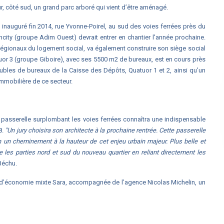
, côté sud, un grand parc arboré qui vient d’être aménagé.
é inauguré fin 2014, rue Yvonne-Poirel, au sud des voies ferrées près du
ncity (groupe Adim Ouest) devrait entrer en chantier l'année prochaine.
régionaux du logement social, va également construire son siège social
tuor 3 (groupe Giboire), avec ses 5500 m2 de bureaux, est en cours près
bles de bureaux de la Caisse des Dépôts, Quatuor 1 et 2, ainsi qu’un
immobilière de ce secteur.
la passerelle surplombant les voies ferrées connaîtra une indispensable
8.
"Un jury choisira son architecte à la prochaine rentrée. Cette passerelle
n un cheminement à la hauteur de cet enjeu urbain majeur. Plus belle et
re les parties nord et sud du nouveau quartier en reliant directement les
Béchu.
é d’économie mixte Sara, accompagnée de l’agence Nicolas Michelin, un