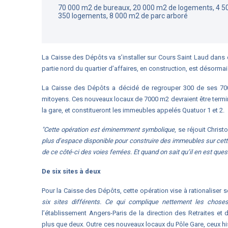
70 000 m2 de bureaux, 20 000 m2 de logements, 4 5
350 logements, 8 000 m2 de parc arboré
La Caisse des Dépôts va s’installer sur Cours Saint Laud dans d
partie nord du quartier d’affaires, en construction, est désorma
La Caisse des Dépôts a décidé de regrouper 300 de ses 700
mitoyens. Ces nouveaux locaux de 7000 m2 devraient être terminé
la gare, et constitueront les immeubles appelés Quatuor 1 et 2.
"Cette opération est éminemment symbolique
, se réjouit Chri
plus d’espace disponible pour construire des immeubles sur cette 
de ce côté-ci des voies ferrées. Et quand on sait qu’il en est quest
De six sites à deux
Pour la Caisse des Dépôts, cette opération vise à rationaliser 
six sites différents. Ce qui complique nettement les choses
l’établissement Angers-Paris de la direction des Retraites et d
plus que deux. Outre ces nouveaux locaux du Pôle Gare, ceux hi