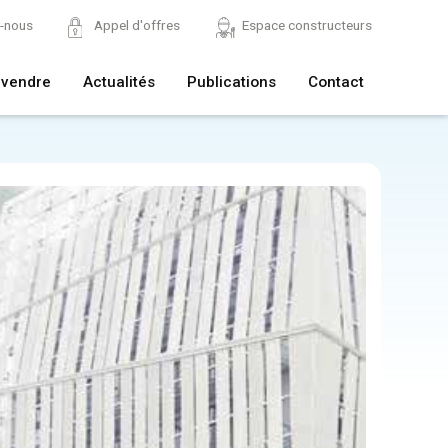
z-nous
Appel d'offres
Espace constructeurs
 vendre
Actualités
Publications
Contact