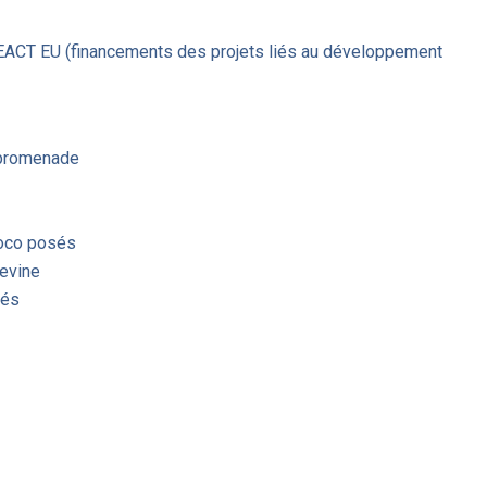
ACT EU (financements des projets liés au développement
 promenade
coco posés
gevine
éés