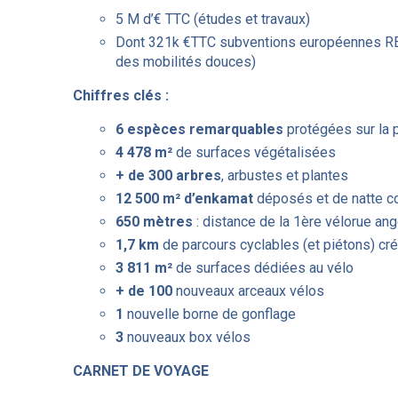
5 M d’€ TTC (études et travaux)
Dont 321k €TTC subventions européennes RE
des mobilités douces)
Chiffres clés :
6 espèces remarquables
protégées sur la
4 478 m²
de surfaces végétalisées
+ de 300 arbres
, arbustes et plantes
12 500 m² d’enkamat
déposés et de natte 
650 mètres
: distance de la 1ère vélorue an
1,7 km
de parcours cyclables (et piétons) cr
3 811 m²
de surfaces dédiées au vélo
+ de 100
nouveaux arceaux vélos
1
nouvelle borne de gonflage
3
nouveaux box vélos
CARNET DE VOYAGE