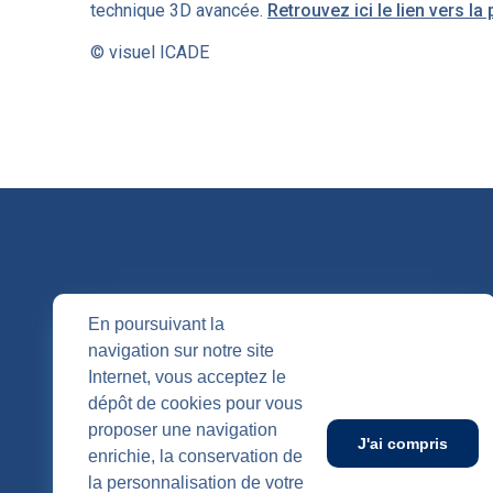
technique 3D avancée.
Retrouvez ici le lien vers la
© visuel ICADE
QUI SOMM
En poursuivant la
navigation sur notre site
Nos entités
Internet, vous acceptez le
Nos agenc
Publication
dépôt de cookies pour vous
SUIVEZ-NOUS
proposer une navigation
J'ai compris
enrichie, la conservation de
la personnalisation de votre